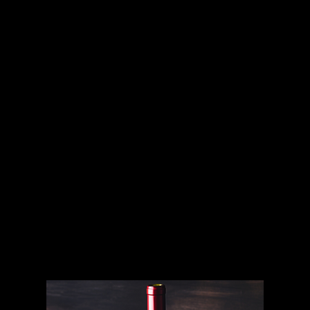
DEVOIS DE JOVIAC
2023
Identité visuelle du domaine viticole Devois de Joviac, situé en Ardèche. Illustration de l'étiquette, recherches iconographiques et mise en page.